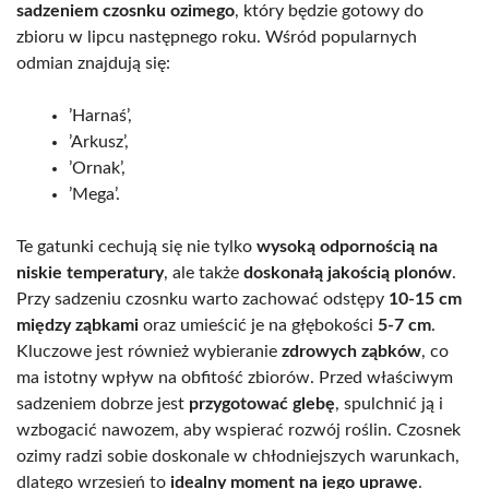
sadzeniem czosnku ozimego
, który będzie gotowy do
zbioru w lipcu następnego roku. Wśród popularnych
odmian znajdują się:
’Harnaś’,
’Arkusz’,
’Ornak’,
’Mega’.
Te gatunki cechują się nie tylko
wysoką odpornością na
niskie temperatury
, ale także
doskonałą jakością plonów
.
Przy sadzeniu czosnku warto zachować odstępy
10-15 cm
między ząbkami
oraz umieścić je na głębokości
5-7 cm
.
Kluczowe jest również wybieranie
zdrowych ząbków
, co
ma istotny wpływ na obfitość zbiorów. Przed właściwym
sadzeniem dobrze jest
przygotować glebę
, spulchnić ją i
wzbogacić nawozem, aby wspierać rozwój roślin. Czosnek
ozimy radzi sobie doskonale w chłodniejszych warunkach,
dlatego wrzesień to
idealny moment na jego uprawę
.