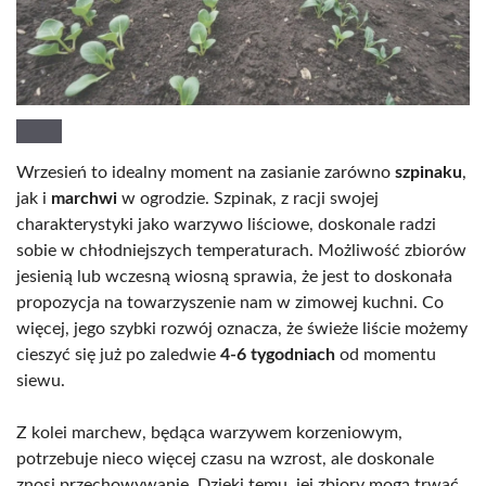
Wrzesień to idealny moment na zasianie zarówno
szpinaku
,
jak i
marchwi
w ogrodzie. Szpinak, z racji swojej
charakterystyki jako warzywo liściowe, doskonale radzi
sobie w chłodniejszych temperaturach. Możliwość zbiorów
jesienią lub wczesną wiosną sprawia, że jest to doskonała
propozycja na towarzyszenie nam w zimowej kuchni. Co
więcej, jego szybki rozwój oznacza, że świeże liście możemy
cieszyć się już po zaledwie
4-6 tygodniach
od momentu
siewu.
Z kolei marchew, będąca warzywem korzeniowym,
potrzebuje nieco więcej czasu na wzrost, ale doskonale
znosi przechowywanie. Dzięki temu, jej zbiory mogą trwać