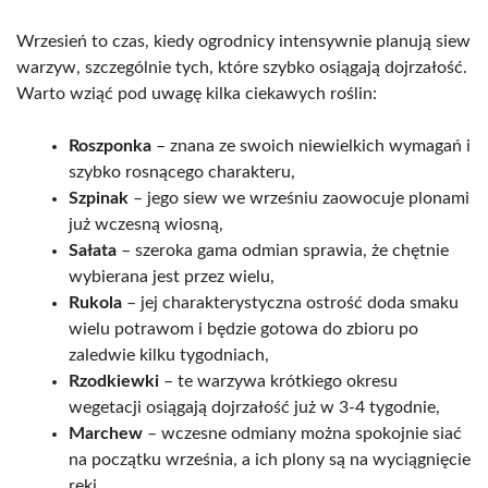
Wrzesień to czas, kiedy ogrodnicy intensywnie planują siew
warzyw, szczególnie tych, które szybko osiągają dojrzałość.
Warto wziąć pod uwagę kilka ciekawych roślin:
Roszponka
– znana ze swoich niewielkich wymagań i
szybko rosnącego charakteru,
Szpinak
– jego siew we wrześniu zaowocuje plonami
już wczesną wiosną,
Sałata
– szeroka gama odmian sprawia, że chętnie
wybierana jest przez wielu,
Rukola
– jej charakterystyczna ostrość doda smaku
wielu potrawom i będzie gotowa do zbioru po
zaledwie kilku tygodniach,
Rzodkiewki
– te warzywa krótkiego okresu
wegetacji osiągają dojrzałość już w 3-4 tygodnie,
Marchew
– wczesne odmiany można spokojnie siać
na początku września, a ich plony są na wyciągnięcie
ręki,