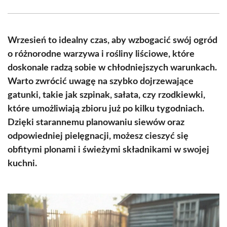
Facebook
X
Pinterest
WhatsApp
LinkedIn
Email
(Twitter)
Wrzesień to idealny czas, aby wzbogacić swój ogród
o różnorodne warzywa i rośliny liściowe, które
doskonale radzą sobie w chłodniejszych warunkach.
Warto zwrócić uwagę na szybko dojrzewające
gatunki, takie jak szpinak, sałata, czy rzodkiewki,
które umożliwiają zbioru już po kilku tygodniach.
Dzięki starannemu planowaniu siewów oraz
odpowiedniej pielęgnacji, możesz cieszyć się
obfitymi plonami i świeżymi składnikami w swojej
kuchni.