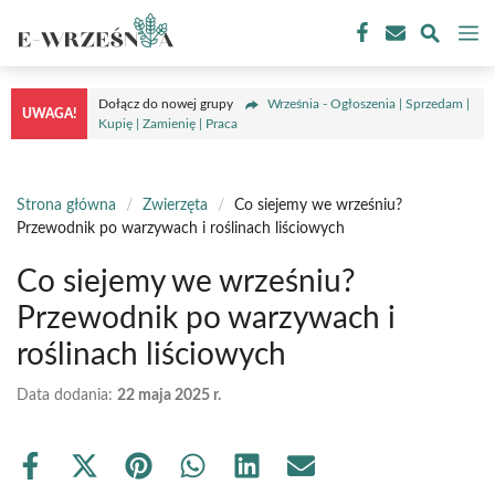
Przejdź
M
do
treści
Dołącz do nowej grupy
Września - Ogłoszenia | Sprzedam |
UWAGA!
Kupię | Zamienię | Praca
Strona główna
/
Zwierzęta
/
Co siejemy we wrześniu?
Przewodnik po warzywach i roślinach liściowych
Co siejemy we wrześniu?
Przewodnik po warzywach i
roślinach liściowych
Data dodania:
22 maja 2025 r.
Share
Share
Share
Share
Share
Share
on
on
on
on
on
on