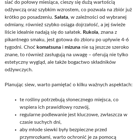
siać do połowy miesiąca, cieszy się dużą wartością
odżywczą oraz szybkim wzrostem, co pozwala na zbiór już
krótko po posadzeniu.
Sałata
, w zależności od wybranej
odmiany, również szybko osiąga dojrzałość, a jej świeże
liście idealnie nadają się do sałatek.
Rukola
, znana z
pikantnego smaku, jest gotowa do zbioru po upływie 4-6
tygodni. Choć
komatsuna
i
mizuna
nie są jeszcze szeroko
znane, to również zasługują na uwagę – oferują nie tylko
estetyczny wygląd, ale także bogactwo składników
odżywczych.
Planując siew, warto pamiętać o kilku ważnych aspektach:
te rośliny potrzebują słonecznego miejsca, co
wspiera ich prawidłowy rozwój,
regularne podlewanie jest kluczowe, zwłaszcza w
czasie suchych dni,
aby młode siewki były bezpieczne przed
przymrozkami, warto ochronić je za pomocą