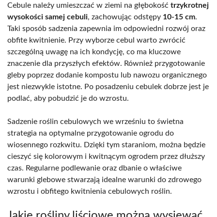
Cebule należy umieszczać w ziemi na głębokość
trzykrotnej
wysokości samej cebuli
, zachowując odstępy
10-15 cm
.
Taki sposób sadzenia zapewnia im odpowiedni rozwój oraz
obfite kwitnienie. Przy wyborze cebul warto zwrócić
szczególną uwagę na ich kondycję, co ma kluczowe
znaczenie dla przyszłych efektów. Również przygotowanie
gleby poprzez dodanie kompostu lub nawozu organicznego
jest niezwykle istotne. Po posadzeniu cebulek dobrze jest je
podlać, aby pobudzić je do wzrostu.
Sadzenie roślin cebulowych we wrześniu to świetna
strategia na optymalne przygotowanie ogrodu do
wiosennego rozkwitu. Dzięki tym staraniom, można będzie
cieszyć się kolorowym i kwitnącym ogrodem przez dłuższy
czas. Regularne podlewanie oraz dbanie o właściwe
warunki glebowe stwarzają idealne warunki do zdrowego
wzrostu i obfitego kwitnienia cebulowych roślin.
Jakie rośliny liściowe można wysiewać