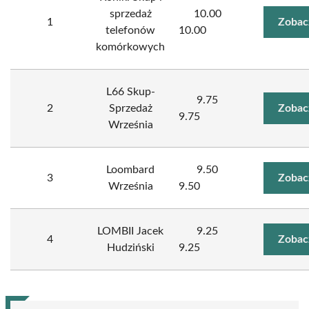
sprzedaż
10.00
1
Zobac
telefonów
10.00
komórkowych
L66 Skup-
9.75
2
Sprzedaż
Zobac
9.75
Września
Loombard
9.50
3
Zobac
Września
9.50
LOMBII Jacek
9.25
4
Zobac
Hudziński
9.25