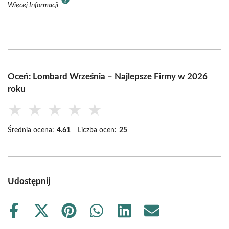
Więcej Informacji
Oceń: Lombard Września – Najlepsze Firmy w 2026
roku
★
★
★
★
★
Średnia ocena:
4.61
Liczba ocen:
25
Udostępnij
Share
Share
Share
Share
Share
Share
on
on
on
on
on
on