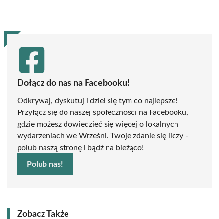
Facebook
X
Pinterest
WhatsApp
LinkedIn
Email
(Twitter)
Dołącz do nas na Facebooku!
Odkrywaj, dyskutuj i dziel się tym co najlepsze!
Przyłącz się do naszej społeczności na Facebooku,
gdzie możesz dowiedzieć się więcej o lokalnych
wydarzeniach we Wrześni. Twoje zdanie się liczy -
polub naszą stronę i bądź na bieżąco!
Polub nas!
Zobacz Także