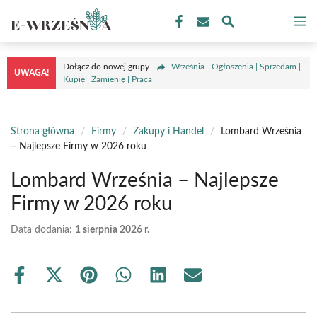
Przejdź
M
do
treści
Dołącz do nowej grupy
Września - Ogłoszenia | Sprzedam |
UWAGA!
Kupię | Zamienię | Praca
Strona główna
/
Firmy
/
Zakupy i Handel
/
Lombard Września
– Najlepsze Firmy w 2026 roku
Lombard Września – Najlepsze
Firmy w 2026 roku
Data dodania:
1 sierpnia 2026 r.
Share
Share
Share
Share
Share
Share
on
on
on
on
on
on
Facebook
X
Pinterest
WhatsApp
LinkedIn
Email
(Twitter)