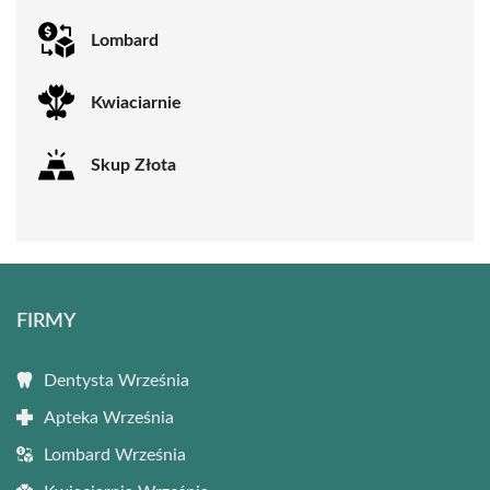
Lombard
Kwiaciarnie
Skup Złota
FIRMY
Dentysta Września
Apteka Września
Lombard Września