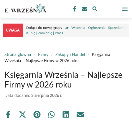
Przejdź
M
do
treści
Dołącz do nowej grupy
Września - Ogłoszenia | Sprzedam |
UWAGA!
Kupię | Zamienię | Praca
Strona główna
/
Firmy
/
Zakupy i Handel
/
Księgarnia
Września – Najlepsze Firmy w 2026 roku
Księgarnia Września – Najlepsze
Firmy w 2026 roku
Data dodania:
3 sierpnia 2026 r.
Share
Share
Share
Share
Share
Share
on
on
on
on
on
on
Facebook
X
Pinterest
WhatsApp
LinkedIn
Email
(Twitter)