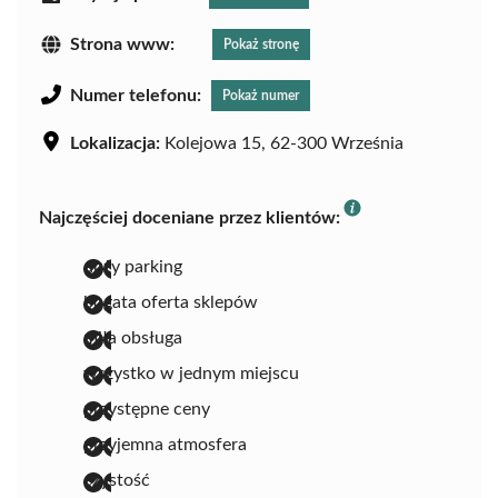
Strona www:
Pokaż stronę
Numer telefonu:
Pokaż numer
Lokalizacja:
Kolejowa 15, 62-300 Września
Najczęściej doceniane przez klientów:
duży parking
bogata oferta sklepów
miła obsługa
wszystko w jednym miejscu
przystępne ceny
przyjemna atmosfera
czystość