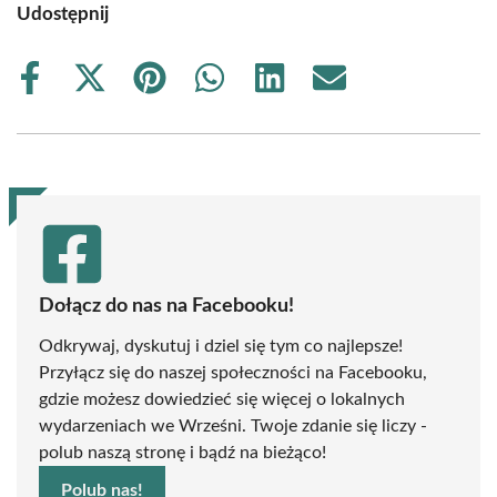
Udostępnij
Share
Share
Share
Share
Share
Share
on
on
on
on
on
on
Facebook
X
Pinterest
WhatsApp
LinkedIn
Email
(Twitter)
Dołącz do nas na Facebooku!
Odkrywaj, dyskutuj i dziel się tym co najlepsze!
Przyłącz się do naszej społeczności na Facebooku,
gdzie możesz dowiedzieć się więcej o lokalnych
wydarzeniach we Wrześni. Twoje zdanie się liczy -
polub naszą stronę i bądź na bieżąco!
Polub nas!