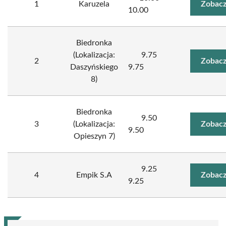
1
Karuzela
Zobacz
10.00
Biedronka
(Lokalizacja:
9.75
2
Zobacz
Daszyńskiego
9.75
8)
Biedronka
9.50
3
(Lokalizacja:
Zobacz
9.50
Opieszyn 7)
9.25
4
Empik S.A
Zobacz
9.25