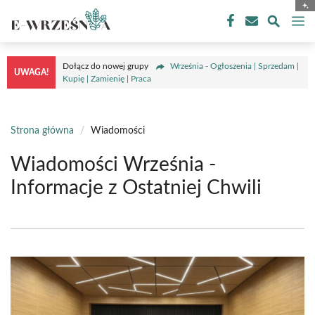
Przejdź
M
do
treści
Dołącz do nowej grupy
Września - Ogłoszenia | Sprzedam |
UWAGA!
Kupię | Zamienię | Praca
Strona główna
/
Wiadomości
Wiadomości Września -
Informacje z Ostatniej Chwili