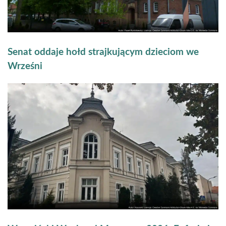
Senat oddaje hołd strajkującym dzieciom we
Wrześni