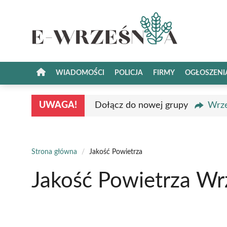
Przejdź
do
treści
WIADOMOŚCI
POLICJA
FIRMY
OGŁOSZENI
UWAGA!
Dołącz do nowej grupy
Wrze
Strona główna
/
Jakość Powietrza
Jakość Powietrza Wr