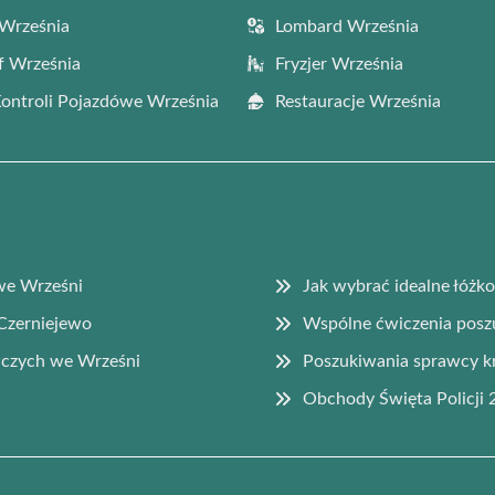
Września
Lombard Września
f Września
Fryzjer Września
Kontroli Pojazdówe Września
Restauracje Września
we Wrześni
Jak wybrać idealne łóżk
 Czerniejewo
Wspólne ćwiczenia pos
wczych we Wrześni
Poszukiwania sprawcy k
Obchody Święta Policji