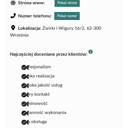
Strona www:
Pokaż stronę
Numer telefonu:
Pokaż numer
Lokalizacja:
Żwirki i Wigury 16/2, 62-300
Września
Najczęściej doceniane przez klientów:
profesjonalizm
szybka realizacja
wysoka jakość usług
dobry kontakt
terminowość
staranność wykonania
miła obsługa