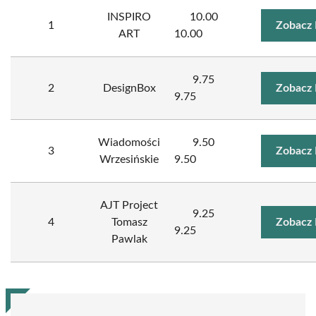
INSPIRO
10.00
1
Zobacz 
ART
10.00
9.75
2
DesignBox
Zobacz 
9.75
Wiadomości
9.50
3
Zobacz 
Wrzesińskie
9.50
AJT Project
9.25
4
Tomasz
Zobacz 
9.25
Pawlak