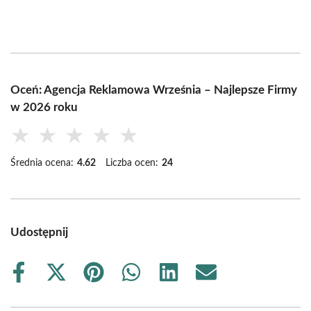
Oceń: Agencja Reklamowa Września – Najlepsze Firmy
w 2026 roku
★
★
★
★
★
Średnia ocena:
4.62
Liczba ocen:
24
Udostępnij
Share
Share
Share
Share
Share
Share
on
on
on
on
on
on
Facebook
X
Pinterest
WhatsApp
LinkedIn
Email
(Twitter)