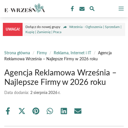
Przejdź
M
do
treści
Dołącz do nowej grupy
Września - Ogłoszenia | Sprzedam |
UWAGA!
Kupię | Zamienię | Praca
Strona główna
/
Firmy
/
Reklama, Internet i IT
/
Agencja
Reklamowa Września – Najlepsze Firmy w 2026 roku
Agencja Reklamowa Września –
Najlepsze Firmy w 2026 roku
Data dodania:
2 sierpnia 2026 r.
Share
Share
Share
Share
Share
Share
on
on
on
on
on
on
Facebook
X
Pinterest
WhatsApp
LinkedIn
Email
(Twitter)