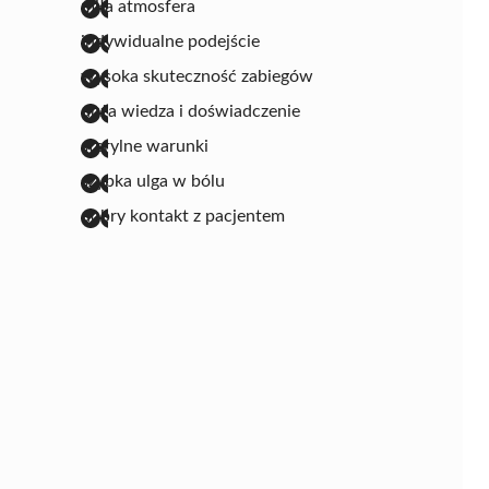
miła atmosfera
indywidualne podejście
wysoka skuteczność zabiegów
duża wiedza i doświadczenie
sterylne warunki
szybka ulga w bólu
dobry kontakt z pacjentem