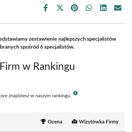
Share
Share
Share
Share
Share
Share
on
on
on
on
on
on
Facebook
X
Pinterest
WhatsApp
LinkedIn
Email
(Twitter)
zedstawiamy zestawienie najlepszych specjalistów
ranych spośród 6 specjalistów.
 Firm w Rankingu
które znajdziesz w naszym rankingu.
Ocena
Wizytówka Firmy