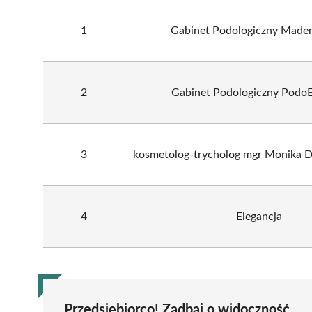
1
Gabinet Podologiczny Madem
2
Gabinet Podologiczny PodoE
3
kosmetolog-trycholog mgr Monika D
4
Elegancja
Przedsiębiorco! Zadbaj o widoczność