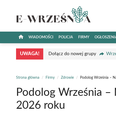
Przejdź
do
treści
WIADOMOŚCI
POLICJA
FIRMY
OGŁOSZENI
UWAGA!
Dołącz do nowej grupy
Wrze
Strona główna
/
Firmy
/
Zdrowie
/
Podolog Września – Na
Podolog Września – N
2026 roku