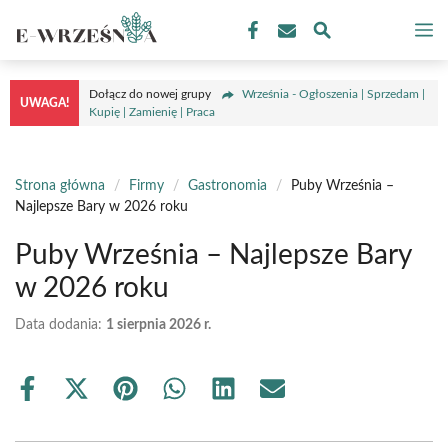
Przejdź
M
do
treści
Dołącz do nowej grupy
Września - Ogłoszenia | Sprzedam |
UWAGA!
Kupię | Zamienię | Praca
Strona główna
/
Firmy
/
Gastronomia
/
Puby Września –
Najlepsze Bary w 2026 roku
Puby Września – Najlepsze Bary
w 2026 roku
Data dodania:
1 sierpnia 2026 r.
Share
Share
Share
Share
Share
Share
on
on
on
on
on
on
Facebook
X
Pinterest
WhatsApp
LinkedIn
Email
(Twitter)