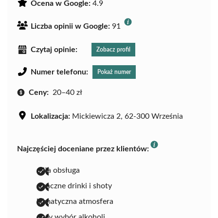
Ocena w Google:
4.9
Liczba opinii w Google:
91
Czytaj opinie:
Zobacz profil
Numer telefonu:
Pokaż numer
Ceny:
20–40 zł
Lokalizacja:
Mickiewicza 2, 62-300 Września
Najczęściej doceniane przez klientów:
miła obsługa
smaczne drinki i shoty
klimatyczna atmosfera
duży wybór alkoholi