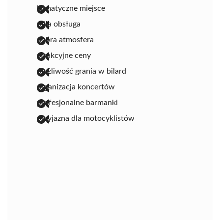
klimatyczne miejsce
miła obsługa
dobra atmosfera
atrakcyjne ceny
możliwość grania w bilard
organizacja koncertów
profesjonalne barmanki
przyjazna dla motocyklistów