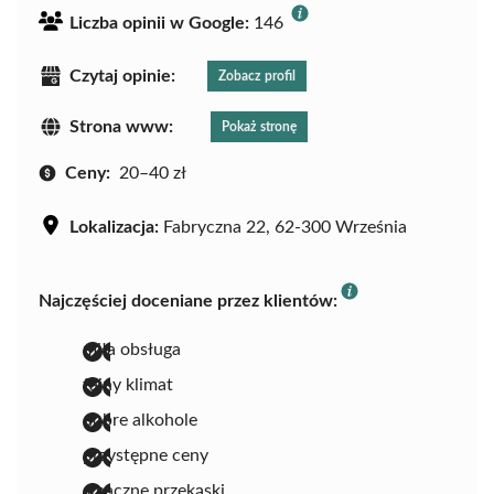
Liczba opinii w Google:
146
Czytaj opinie:
Zobacz profil
Strona www:
Pokaż stronę
Ceny:
20–40 zł
Lokalizacja:
Fabryczna 22, 62-300 Września
Najczęściej doceniane przez klientów:
miła obsługa
fajny klimat
dobre alkohole
przystępne ceny
smaczne przekąski