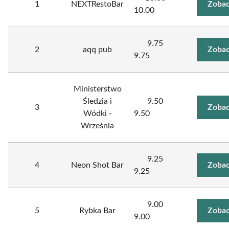
1
NEXTRestoBar
Zobac
10.00
9.75
2
aqq pub
Zobac
9.75
Ministerstwo
Śledzia i
9.50
3
Zobac
Wódki -
9.50
Września
9.25
4
Neon Shot Bar
Zobac
9.25
9.00
5
Rybka Bar
Zobac
9.00