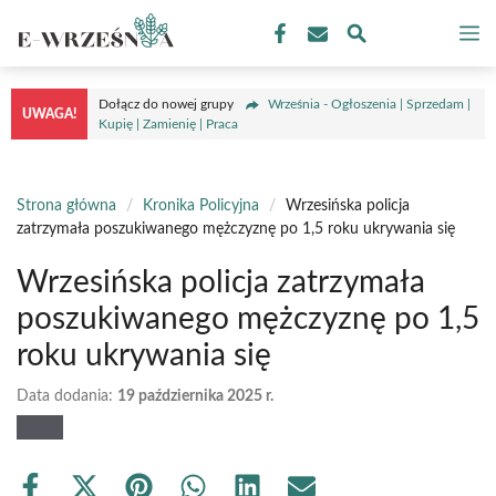
Przejdź
M
do
treści
Dołącz do nowej grupy
Września - Ogłoszenia | Sprzedam |
UWAGA!
Kupię | Zamienię | Praca
Strona główna
/
Kronika Policyjna
/
Wrzesińska policja
zatrzymała poszukiwanego mężczyznę po 1,5 roku ukrywania się
Wrzesińska policja zatrzymała
poszukiwanego mężczyznę po 1,5
roku ukrywania się
Data dodania:
19 października 2025 r.
Share
Share
Share
Share
Share
Share