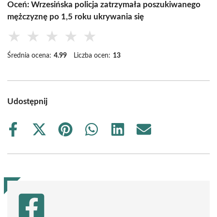
Oceń: Wrzesińska policja zatrzymała poszukiwanego
mężczyznę po 1,5 roku ukrywania się
★
★
★
★
★
Średnia ocena:
4.99
Liczba ocen:
13
Udostępnij
Share
Share
Share
Share
Share
Share
on
on
on
on
on
on
Facebook
X
Pinterest
WhatsApp
LinkedIn
Email
(Twitter)