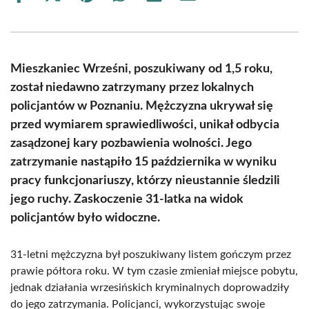
on
on
on
on
on
on
Facebook
X
Pinterest
WhatsApp
LinkedIn
Email
(Twitter)
Mieszkaniec Wrześni, poszukiwany od 1,5 roku,
został niedawno zatrzymany przez lokalnych
policjantów w Poznaniu. Mężczyzna ukrywał się
przed wymiarem sprawiedliwości, unikał odbycia
zasądzonej kary pozbawienia wolności. Jego
zatrzymanie nastąpiło 15 października w wyniku
pracy funkcjonariuszy, którzy nieustannie śledzili
jego ruchy. Zaskoczenie 31-latka na widok
policjantów było widoczne.
31-letni mężczyzna był poszukiwany listem gończym przez
prawie półtora roku. W tym czasie zmieniał miejsce pobytu,
jednak działania wrzesińskich kryminalnych doprowadziły
do jego zatrzymania. Policjanci, wykorzystując swoje