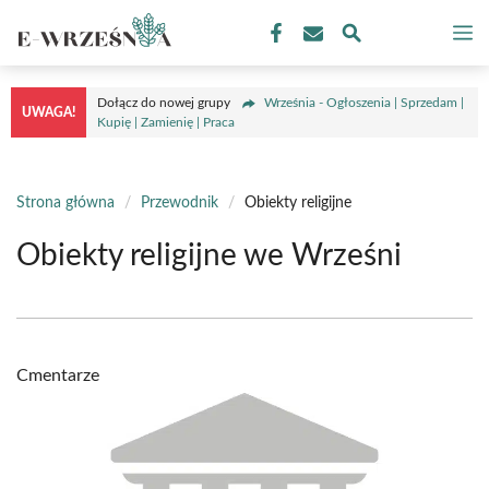
Przejdź
M
do
treści
Dołącz do nowej grupy
Września - Ogłoszenia | Sprzedam |
UWAGA!
Kupię | Zamienię | Praca
Strona główna
/
Przewodnik
/
Obiekty religijne
Obiekty religijne we Wrześni
Cmentarze