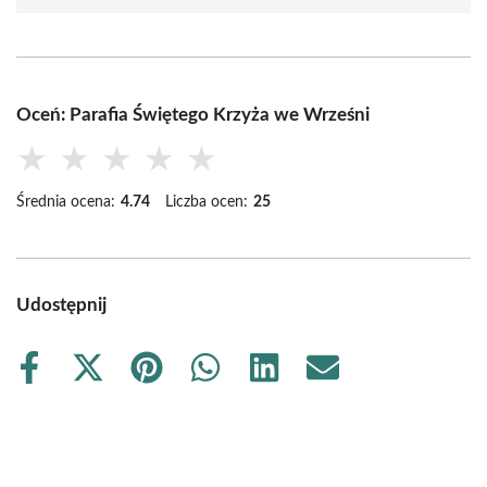
Oceń: Parafia Świętego Krzyża we Wrześni
★
★
★
★
★
Średnia ocena:
4.74
Liczba ocen:
25
Udostępnij
Share
Share
Share
Share
Share
Share
on
on
on
on
on
on
Facebook
X
Pinterest
WhatsApp
LinkedIn
Email
(Twitter)