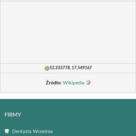
52.333778, 17.549167
Źródło:
Wikipedia
FIRMY
Dentysta Września