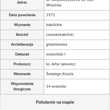
Adres
Września
Data powołania
1975
Wyznanie
katolickie
Kościół
rzymskokatolicki
Archidiecezja
gnieźnieńska
Dekanat
wrzesiński I
Proboszcz
ks. Artur Janowicz
Wezwanie
Świętego Krzyża
Wspomnienie
14 września
liturgiczne
Położenie na mapie