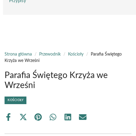
Przypisy
Strona główna
/
Przewodnik
/
Kościoły
/
Parafia Świętego
Krzyża we Wrześni
Parafia Świętego Krzyża we
Wrześni
KOŚCIOŁY
Share
Share
Share
Share
Share
Share
on
on
on
on
on
on
Facebook
X
Pinterest
WhatsApp
LinkedIn
Email
(Twitter)