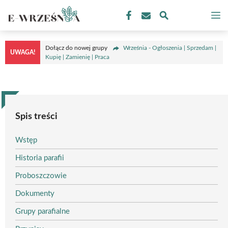
Przejdź
M
do
treści
Dołącz do nowej grupy
Września - Ogłoszenia | Sprzedam |
UWAGA!
Kupię | Zamienię | Praca
Spis treści
Wstęp
Historia parafii
Proboszczowie
Dokumenty
Grupy parafialne