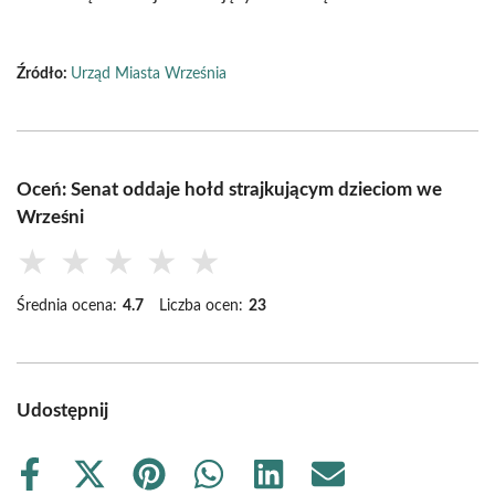
Źródło:
Urząd Miasta Września
Oceń: Senat oddaje hołd strajkującym dzieciom we
Wrześni
★
★
★
★
★
Średnia ocena:
4.7
Liczba ocen:
23
Udostępnij
Share
Share
Share
Share
Share
Share