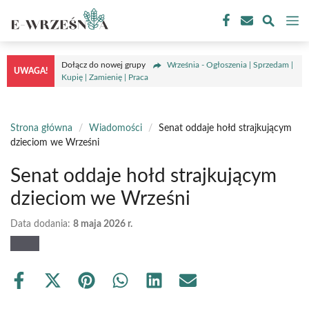
Przejdź
M
do
treści
Dołącz do nowej grupy
Września - Ogłoszenia | Sprzedam |
UWAGA!
Kupię | Zamienię | Praca
Strona główna
/
Wiadomości
/
Senat oddaje hołd strajkującym
dzieciom we Wrześni
Senat oddaje hołd strajkującym
dzieciom we Wrześni
Data dodania:
8 maja 2026 r.
Share
Share
Share
Share
Share
Share
on
on
on
on
on
on
Facebook
X
Pinterest
WhatsApp
LinkedIn
Email