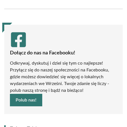
on
on
on
on
on
on
Facebook
X
Pinterest
WhatsApp
LinkedIn
Email
(Twitter)
Dołącz do nas na Facebooku!
Odkrywaj, dyskutuj i dziel się tym co najlepsze!
Przyłącz się do naszej społeczności na Facebooku,
gdzie możesz dowiedzieć się więcej o lokalnych
wydarzeniach we Wrześni. Twoje zdanie się liczy -
polub naszą stronę i bądź na bieżąco!
Polub nas!