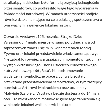
strajkującym dzieciom było formułą przyjętą jednogłośnie
przez senatorów, co podkreśliło wagę tego wydarzenia w
świadomości narodowej. W ramach uroczystości podjęto
również działania mające na celu edukację społeczeństwa o
tym ważnym fragmencie lokalnej historii.
Otwarcie wystawy „125. rocznica Strajku Dzieci
Wrzesińskich” miało miejsce w samo południe, a wśród
zaproszonych znaleźli się m.in. wicemarszałek Maciej
Żywno oraz lokalni przedstawiciele władz samorządowych.
Nie zabrakło również wzruszających momentów, takich jak
występ Wrzesińskiego Chóru Dziecięco-Młodzieżowego,
który zaśpiewał pieśń „Rota”. Na podsumowanie
wydarzenia, symboliczne prace z uchwałą zostały
przekazane przedstawicielom samorządów, w tym zastępcy
burmistrza Arturowi Mokrackiemu oraz uczennicy
Malwinie Szalbierz. Wystawa będzie dostępna do 14 maja,
oferując mieszkańcom możliwość głębszego zanurzenia się
w historię lokalnej walki o język i kulturę.