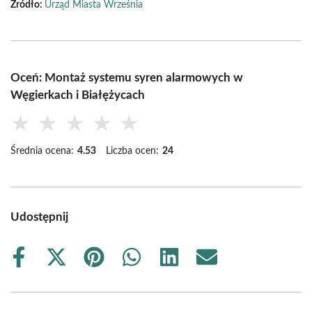
Źródło:
Urząd Miasta Września
Oceń: Montaż systemu syren alarmowych w
Węgierkach i Białężycach
★
★
★
★
★
Średnia ocena:
4.53
Liczba ocen:
24
Udostępnij
Share
Share
Share
Share
Share
Share
on
on
on
on
on
on
Facebook
X
Pinterest
WhatsApp
LinkedIn
Email
(Twitter)