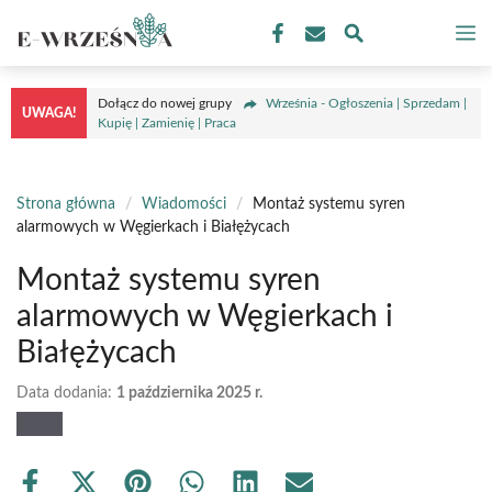
Przejdź
M
do
treści
Dołącz do nowej grupy
Września - Ogłoszenia | Sprzedam |
UWAGA!
Kupię | Zamienię | Praca
Strona główna
/
Wiadomości
/
Montaż systemu syren
alarmowych w Węgierkach i Białężycach
Montaż systemu syren
alarmowych w Węgierkach i
Białężycach
Data dodania:
1 października 2025 r.
Share
Share
Share
Share
Share
Share