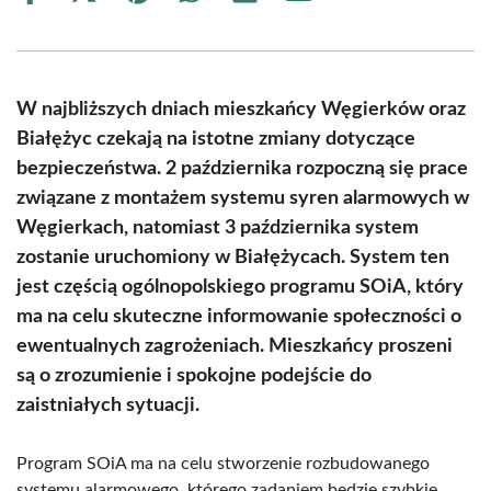
on
on
on
on
on
on
Facebook
X
Pinterest
WhatsApp
LinkedIn
Email
(Twitter)
W najbliższych dniach mieszkańcy Węgierków oraz
Białężyc czekają na istotne zmiany dotyczące
bezpieczeństwa. 2 października rozpoczną się prace
związane z montażem systemu syren alarmowych w
Węgierkach, natomiast 3 października system
zostanie uruchomiony w Białężycach. System ten
jest częścią ogólnopolskiego programu SOiA, który
ma na celu skuteczne informowanie społeczności o
ewentualnych zagrożeniach. Mieszkańcy proszeni
są o zrozumienie i spokojne podejście do
zaistniałych sytuacji.
Program SOiA ma na celu stworzenie rozbudowanego
systemu alarmowego, którego zadaniem będzie szybkie