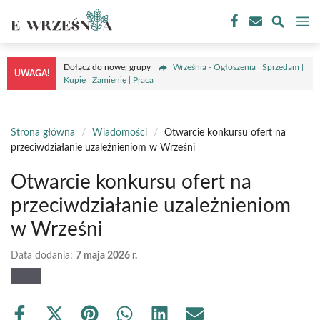
Przejdź
M
do
treści
Dołącz do nowej grupy
Września - Ogłoszenia | Sprzedam |
UWAGA!
Kupię | Zamienię | Praca
Strona główna
/
Wiadomości
/
Otwarcie konkursu ofert na
przeciwdziałanie uzależnieniom w Wrześni
Otwarcie konkursu ofert na
przeciwdziałanie uzależnieniom
w Wrześni
Data dodania:
7 maja 2026 r.
Share
Share
Share
Share
Share
Share