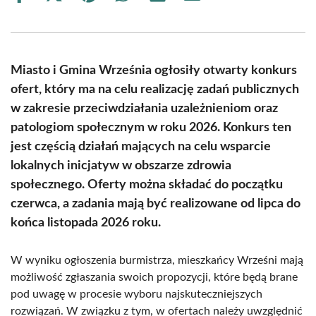
on
on
on
on
on
on
Facebook
X
Pinterest
WhatsApp
LinkedIn
Email
(Twitter)
Miasto i Gmina Września ogłosiły otwarty konkurs
ofert, który ma na celu realizację zadań publicznych
w zakresie przeciwdziałania uzależnieniom oraz
patologiom społecznym w roku 2026. Konkurs ten
jest częścią działań mających na celu wsparcie
lokalnych inicjatyw w obszarze zdrowia
społecznego. Oferty można składać do początku
czerwca, a zadania mają być realizowane od lipca do
końca listopada 2026 roku.
W wyniku ogłoszenia burmistrza, mieszkańcy Wrześni mają
możliwość zgłaszania swoich propozycji, które będą brane
pod uwagę w procesie wyboru najskuteczniejszych
rozwiązań. W związku z tym, w ofertach należy uwzględnić