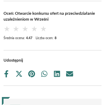
Oceń: Otwarcie konkursu ofert na przeciwdziałanie
uzależnieniom w Wrześni
★
★
★
★
★
Średnia ocena:
4.47
Liczba ocen:
8
Udostępnij
Share
Share
Share
Share
Share
Share
on
on
on
on
on
on
Facebook
X
Pinterest
WhatsApp
LinkedIn
Email
(Twitter)